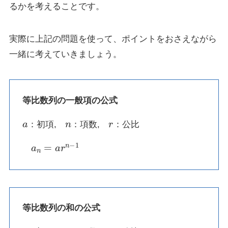
るかを考えることです。
実際に上記の問題を使って、ポイントをおさえながら
一緒に考えていきましょう。
等比数列の一般項の公式
a
n
r
：初項,
：項数,
：公比
a
n
=
a
r
n
−
1
等比数列の和の公式
a
n
r