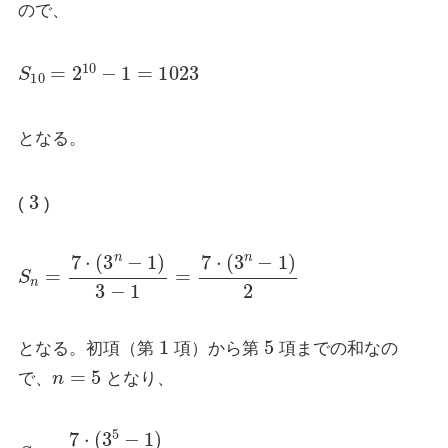
ので、
S
10
=
2
10
−
1
=
1023
となる。
3
(
)
S
n
=
7
⋅
(
3
n
−
1
)
3
−
1
=
7
⋅
(
3
n
−
1
)
2
1
5
となる。初項（第
項）から第
項までの和なの
n
=
5
で、
となり、
S
5
=
7
⋅
(
3
5
−
1
)
2