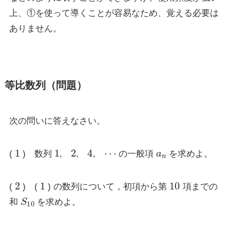
上、①を使って導くことが容易なため、覚える必要は
ありません。
等比数列（問題）
次の問いに答えなさい。
1
1
2
4
⋯
a
n
(
) 数列
,
,
,
の一般項
を求めよ。
2
1
10
(
) (
) の数列について，初項から第
項までの
S
10
和
を求めよ。
3
7
3
5