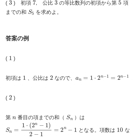
(
) 初項
, 公比
の等比数列の初項から第
項
S
5
までの和
を求めよ。
答案の例
1
(
)
1
2
a
n
=
1
⋅
2
n
−
1
=
2
n
−
1
初項は
、公比は
なので、
2
(
)
n
S
n
第
番目の項までの和（
）は
S
n
=
1
⋅
(
2
n
−
1
)
2
−
1
=
2
n
−
1
10
となる。項数は
な