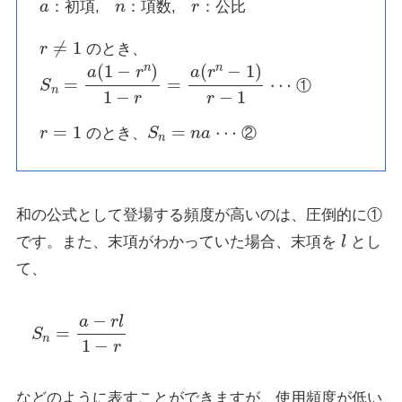
：初項,
：項数,
：公比
r
≠
1
のとき、
S
n
=
a
(
1
−
r
n
)
1
−
r
=
a
(
r
n
−
1
)
r
−
1
⋯
①
r
=
1
S
n
=
n
a
⋯
のとき、
②
和の公式として登場する頻度が高いのは、圧倒的に①
l
です。また、末項がわかっていた場合、末項を
とし
て、
S
n
=
a
−
r
l
1
−
r
などのように表すことができますが、使用頻度が低い