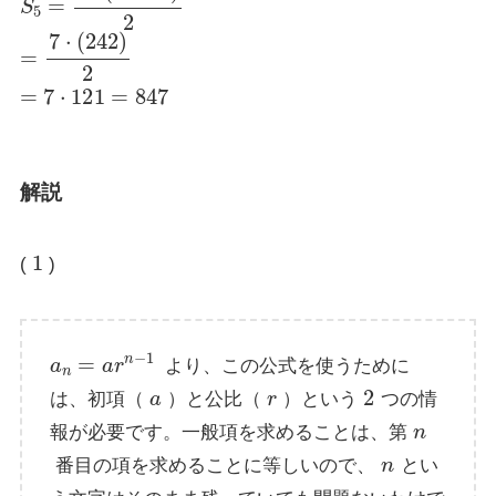
=
7
⋅
(
242
)
2
=
7
⋅
121
=
847
解説
1
(
)
a
n
=
a
r
n
−
1
より、この公式を使うために
a
r
2
は、初項（
）と公比（
）という
つの情
n
報が必要です。一般項を求めることは、第
n
番目の項を求めることに等しいので、
とい