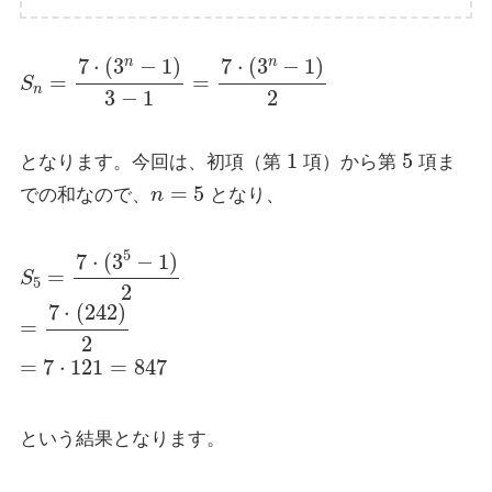
S
n
=
7
⋅
(
3
n
−
1
)
3
−
1
=
7
⋅
(
3
n
−
1
)
2
1
5
となります。今回は、初項（第
項）から第
項ま
n
=
5
での和なので、
となり、
S
5
=
7
⋅
(
3
5
−
1
)
2
=
7
⋅
(
242
)
2
=
7
⋅
121
=
847
という結果となります。