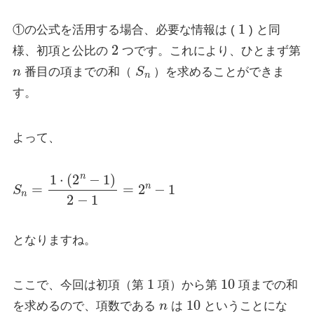
1
①の公式を活用する場合、必要な情報は (
) と同
2
様、初項と公比の
つです。これにより、ひとまず第
n
S
n
番目の項までの和（
）を求めることができま
す。
よって、
S
n
=
1
⋅
(
2
n
−
1
)
2
−
1
=
2
n
−
1
となりますね。
1
10
ここで、今回は初項（第
項）から第
項までの和
n
10
を求めるので、項数である
は
ということにな