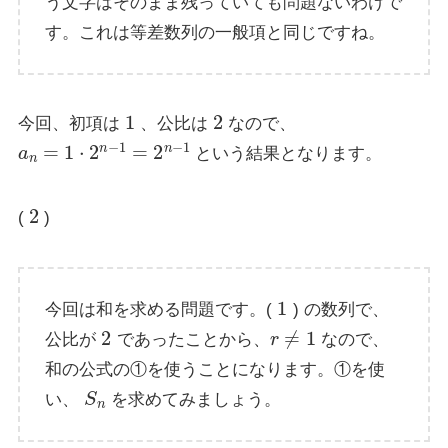
う文字はそのまま残っていても問題ないわけで
す。これは等差数列の一般項と同じですね。
1
2
今回、初項は
、公比は
なので、
a
n
=
1
⋅
2
n
−
1
=
2
n
−
1
という結果となります。
2
(
)
1
今回は和を求める問題です。(
) の数列で、
2
r
≠
1
公比が
であったことから、
なので、
和の公式の①を使うことになります。①を使
S
n
い、
を求めてみましょう。