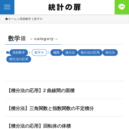
ホーム
高校数学
数学Ⅲ
数学Ⅲ
– category –
高校数学
数学Ⅲ
極限
微分法
微分法の応用
積分法
積分法の応用
【積分法の応用】2 曲線間の面積
【積分法】三角関数と指数関数の不定積分
【積分法の応用】回転体の体積