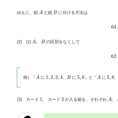
A
B
ゆえに、組
と組
に分ける方法は
6
A
B
(2) (1)
,
の区別をなくして
6
A
1
,
2
,
3
,
4
B
5
,
6
A
5
,
6
例）「
に
、
に
」と「
に
1
2
A
(3) カード
, カード
が入る箱を、それぞれ
,