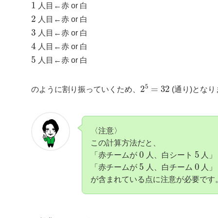
1
人目←赤 or 白
2
人目←赤 or 白
3
人目←赤 or 白
4
人目←赤 or 白
5
人目←赤 or 白
2
5
=
32
のように割り振っていくため、
(通り)とな
〈注意〉
この計算方法だと、
0
5
「赤チームが
人、白シート
人」
5
0
「赤チームが
人、白チーム
人」
が含まれている点に注意が必要です