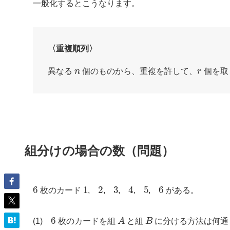
一般化するとこうなります。
〈重複順列〉
n
r
異なる
個のものから、重複を許して、
個を取
組分けの場合の数（問題）
6
1
2
3
4
5
6
枚のカード
,
,
,
,
,
がある。
6
A
B
(1)
枚のカードを組
と組
に分ける方法は何通
6
2