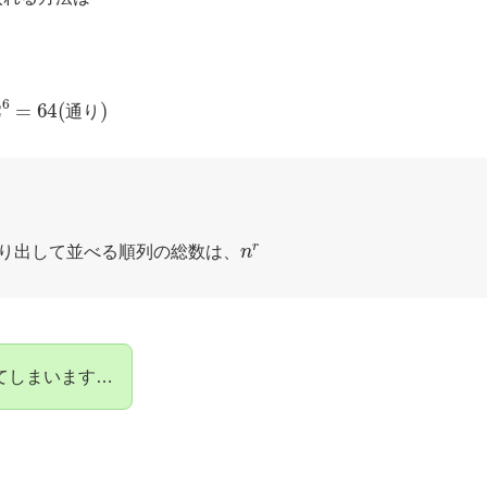
2
6
=
64
(
通
り
)
通
り
n
r
り出して並べる順列の総数は、
てしまいます…