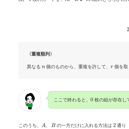
〈重複順列〉
n
r
異なる
個のものから、重複を許して、
個を取
0
ここで終わると、
枚の組が存在し
A
B
2
このうち、
,
の一方だけに入れる方法は
通り