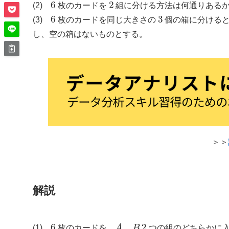
(2)
枚のカードを
組に分ける方法は何通りある
6
3
(3)
枚のカードを同じ大きさの
個の箱に分ける
し、空の箱はないものとする。
＞＞
解説
6
A
B
2
(1)
枚のカードを、
,
つの組のどちらかに