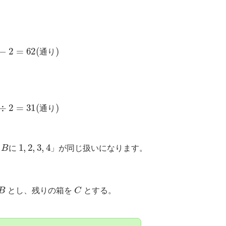
4
−
2
=
62
(
通
り
)
通
り
2
÷
2
=
31
(
通
り
)
通
り
B
1
,
2
,
3
,
4
、
に
」が同じ扱いになります。
B
C
とし、残りの箱を
とする。